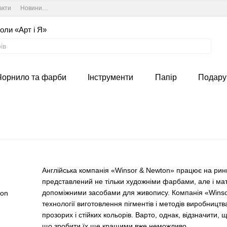
акти
Новини та курси студії
Угода користувача
оли «Арт і Я»
Чорнило та фарби
Інструменти
Папір
Подару
Англійська компанія «Winsor & Newton» працює на ринк
представлений не тільки художніми фарбами, але і мате
допоміжними засобами для живопису. Компанія «Wins
технології виготовлення пігментів і методів виробниц
прозорих і стійких кольорів. Варто, однак, відзначити
що зробити їх ще кращими вже неможливо.