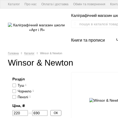
Каталог
Про нас
Оплата і доставка
Обмін та повернення
Конт
Каліграфічний магазин шк
Книги та прописи
Головна
Каталог
Winsor & Newton
Winsor & Newton
Розділ
Туш
1
Чорнило
1
Пензлі
1
Ціна, ₴
ОК