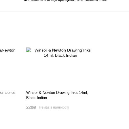
on series
Winsor & Newton Drawing Inks 14ml,
Black Indian
220₴
Немає в наявності