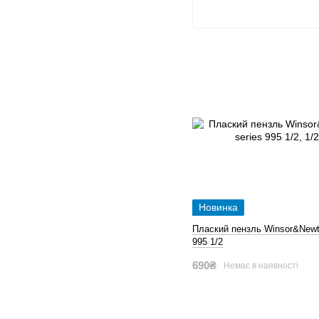
Новинка
Плаский пензль Winsor&Newt
995 1/2
690₴
Немає в наявності