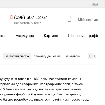
Вхід
(098) 607 12 67
Мій кошик
0
Передзвонити вам?
нки
Аксесуари
Картини
Школа каліграфії
за популярністю
спочатку дешевше
за назвою
у художніх товарів з 1832 року. Асортимент компанії
ріалами для графічних і каліграфічних робіт, а також
or & Newton» працює над постійним вдосконаленням
тва художніх фарб, щоб домогтися ще більш яскравих,
, що багато розробок залишаються незмінними просто тому,